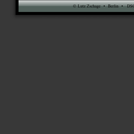
© Lutz Zschage • Berlin • DSO-N