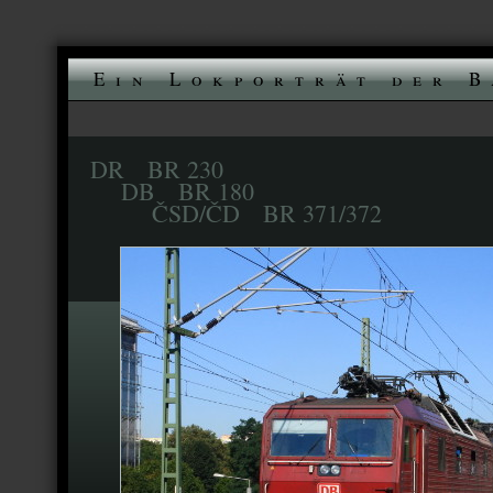
Ein Lokporträt der B
DR BR 230
DB BR 180
ČSD/ČD BR 371/372