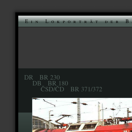
Ein Lokporträt der B
DR BR 230
DB BR 180
ČSD/ČD BR 371/372