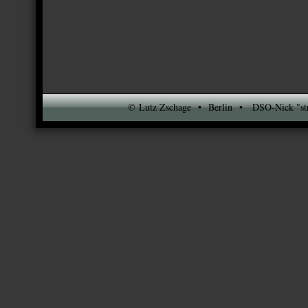
© Lutz Zschage • Berlin • DSO-Nick "stre