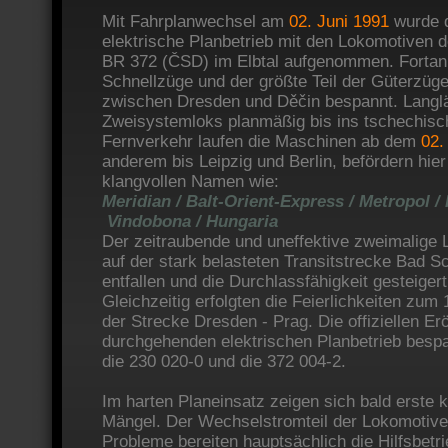
Mit Fahrplanwechsel am
02. Juni 1991
wurde 
elektrische Planbetrieb mit den Lokomotiven 
BR 372 (ČSD) im Elbtal aufgenommen. Fortan
Schnellzüge und der größte Teil der Güterzüge
zwischen Dresden und Děčin bespannt. Langlä
Zweisystemloks planmäßig bis ins tschechisc
Fernverkehr laufen die Maschinen ab dem
02.
anderem bis Leipzig und Berlin, befördern hie
klangvollen Namen wie:
Meridian / Balt-Orient-Express / Metropol /
Vindobona / Hungaria
Der zeitraubende und uneffektive zweimalige
auf der stark belasteten Transitstrecke Bad S
entfallen und die Durchlassfähigkeit gesteiger
Gleichzeitig erfolgten die Feierlichkeiten zum
der Strecke Dresden - Prag. Die offiziellen Er
durchgehenden elektrischen Planbetrieb besp
die 230 020-0 und die 372 004-2.
Im harten Planeinsatz zeigen sich bald erste 
Mängel. Der Wechselstromteil der Lokomotiven 
Probleme bereiten hauptsächlich die Hilfsbetr