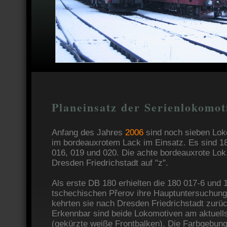
Planeinsatz der Serienlokomot
Anfang des Jahres
2006
sind noch sieben Lok
im bordeauxrotem Lack im Einsatz. Es sind 18
016, 019 und 020. Die achte bordeauxrote Lok,
Dresden Friedrichstadt auf "z".
Als erste DB 180 erhielten die 180 017-6 und 
tschechischen Přerov ihre Hauptuntersuchun
kehrten sie nach Dresden Friedrichstadt zurü
Erkennbar sind beide Lokomotiven am aktuells
(gekürzte weiße Frontbalken). Die Farbgebung 