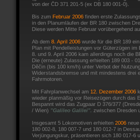
von der ČD 371 201-5 (ex DB 180 001-0).
Bis zum
Februar 2006
finden erste Zulassungs
in den Planumläufen der BR 180 zwischen Dre
Diese werden Mitte Februar vorübergehend au
Ab dem
8. April 2006
wurde für die BR 189 ein 
Plan mit Pendelleistungen vor Güterzügen im E
8. und 9. April 2006 kam allerdings noch die 
Die (erneute) Zulassung erhielten 189 003 - 0
Děčin (bis 100 km/h) unter Verbot der Nutzun
Widerstandsbremse und mit mindestens drei e
Fahrmotoren.
Mit Fahrplanwechsel am
12. Dezember 2006
k
wieder planmäßig vor Reisezügen durch das E
Bespannt wird das Zugpaar D 376/377 (Dresde
/ Wien)
"Galileo Galilei".
zwischen Dresden u
Insgesamt 5 Lokomotiven erhielten
2006
neue 
180 002-8, 180 007-7 und 180 012-7 in Dessau
Verjüngungskur, präsentieren sich 180 017-6 