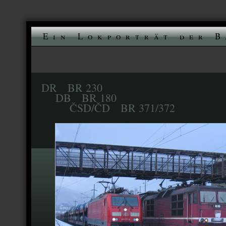
Ein Lokporträt der B
DR BR 230
DB BR 180
ČSD/ČD BR 371/372