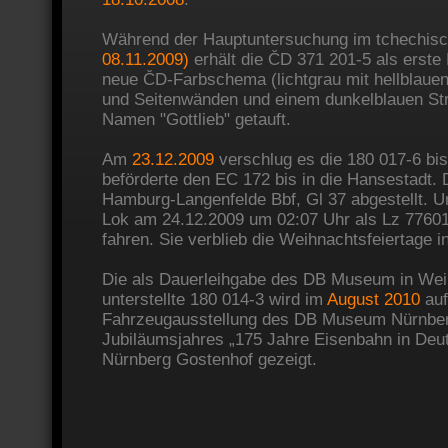
Während der Hauptuntersuchung im tchechis
08.11.2009)
erhält die ČD 371 201-5 als erste 
neue ČD-Farbschema (lichtgrau mit hellblau
und Seitenwänden und einem dunkelblauen Str
Namen "Gottlieb" getauft.
Am
23.12.2009
verschlug es die 180 017-6 bi
beförderte den EC 172 bis in die Hansestadt. 
Hamburg-Langenfelde Bbf, Gl 37 abgestellt. Ur
Lok am 24.12.2009 um 02:07 Uhr als Lz 7760
fahren. Sie verblieb die Weihnachtsfeiertage 
Die als Dauerleihgabe des DB Museum in We
unterstellte 180 014-3 wird im
August 2010
auf
Fahrzeugausstellung des DB Museum Nürnbe
Jubiläumsjahres „175 Jahre Eisenbahn in De
Nürnberg Gostenhof gezeigt.