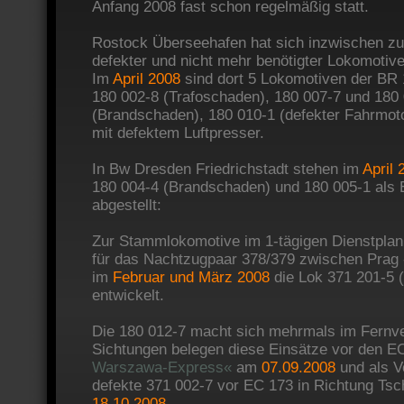
Anfang 2008 fast schon regelmäßig statt.
Rostock Überseehafen hat sich inzwischen zu 
defekter und nicht mehr benötigter Lokomotive
Im
April 2008
sind dort 5 Lokomotiven der BR 1
180 002-8 (Trafoschaden), 180 007-7 und 180
(Brandschaden), 180 010-1 (defekter Fahrmot
mit defektem Luftpresser.
In Bw Dresden Friedrichstadt stehen im
April 
180 004-4 (Brandschaden) und 180 005-1 als 
abgestellt:
Zur Stammlokomotive im 1-tägigen Dienstpla
für das Nachtzugpaar 378/379 zwischen Prag - 
im
Februar und März 2008
die Lok 371 201-5 
entwickelt.
Die 180 012-7 macht sich mehrmals im Fernve
Sichtungen belegen diese Einsätze vor den E
Warszawa-Express«
am
07.09.2008
und als Vo
defekte 371 002-7 vor EC 173 in Richtung Ts
18.10.2008
.