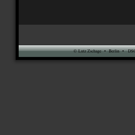
© Lutz Zschage • Berlin • DSO-N