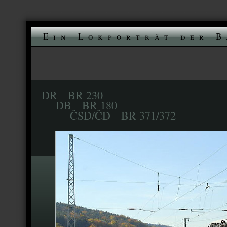
Ein Lokporträt der B
DR BR 230
DB BR 180
ČSD/ČD BR 371/372