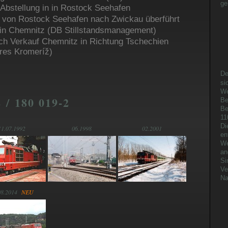
ge
e Abstellung in in Rostock Seehafen
Ma
 von Rostock Seehafen nach Zwickau überführt
No
t in Chemnitz (DB Stillstandsmanagement)
S
Ch
ach Verkauf Chemnitz in Richtung Tschechien
J
kres Kromeríž)
De
si
We
 / 180 019-2
Be
Be
11
Di
11.07.1992
06.1998
02.2001
en
We
an
Si
Ve
Na
08.2014
NEU