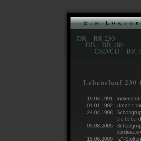
Ein Lokpor
DR BR 230
DB BR 180
ČSD/ČD BR 371
Lebenslauf 230 
19.04.1991
Indienstst
01.01.1992
Umzeichnu
24.04.1998
Schadgrup
bleibt bor
05.08.2005
Schadgrup
bordeauxr
15.06.2009
"z"-Stellu