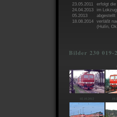
23.05.2011
erfolgt di
24.04.2013
im Lokzug
05.2013
abgestell
18.08.2014
verläßt n
(Hulín, O
Bilder 230 019-2
02.10.2012
18.