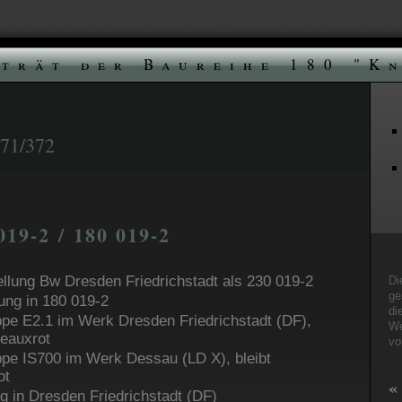
trät der Baureihe 180 "K
/372
019-2 / 180 019-2
ellung Bw Dresden Friedrichstadt als 230 019-2
Di
ge
ng in 180 019-2
di
pe E2.1 im Werk Dresden Friedrichstadt (DF),
We
deauxrot
vo
pe IS700 im Werk Dessau (LD X), bleibt
ot
«
ng in Dresden Friedrichstadt (DF)