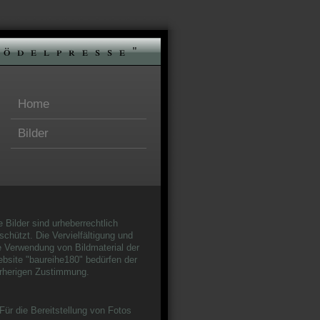
nödelpresse"
Home
Bilder
e Bilder sind urheberrechtlich
schützt. Die Vervielfältigung und
e Verwendung von Bildmaterial der
bsite "baureihe180" bedürfen der
rherigen Zustimmung.
Für die Bereitstellung von Fotos