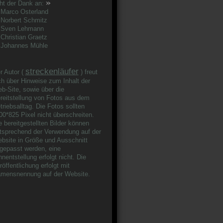
»
ht der Dank an:
rco Osterland
rbert Schmitz
ven Lehmann
ristian Graetz
ohannes Mühle
streckenläufer
r Autor (
) freut
ch über Hinweise zum Inhalt der
b-Site, sowie über die
reitstellung von Fotos aus dem
triebsalltag. Die Fotos sollten
00*825 Pixel nicht überschreiten.
e bereitgestellten Bilder können
tsprechend der Verwendung auf der
bsite in Größe und Ausschnitt
gepasst werden, eine
nnentstellung erfolgt nicht. Die
röffentlichung erfolgt mit
mensnennung auf der Website.