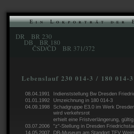
Ein Lokporträt der 
DR BR 230
DB BR 180
ČSD/ČD BR 371/372
Lebenslauf 230 014-3 / 180 014-3
08.04.1991
Indienststellung Bw Dresden Friedri
01.01.1992
Umzeichnung in 180 014-3
04.09.1998
Schadgruppe E3.0 im Werk Dresden 
wird verkehrsrot
erhielt eine Fristverlängerung, gülti
03.07.2006
"z"-Stellung in Dresden Friedrichsta
14.05.2007
DB-Museum am Standort TEV Wei