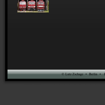
© Lutz Zschage • Berlin • DS