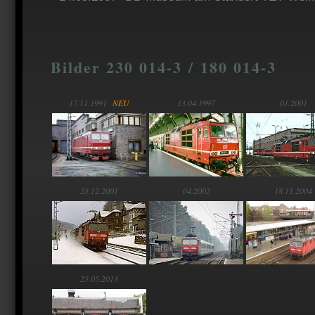
Bilder 230 014-3 / 180 014-3
17.11.1991
NEU
13.04.1997
01.2001
23.12.2001
04.2002
18.11.2004
25.05.2013