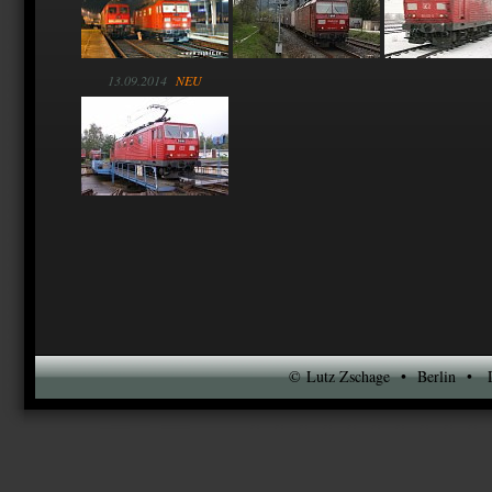
13.09.2014
NEU
© Lutz Zschage • Berlin • DS