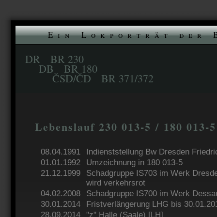
Ein Lokporträt der 
DR BR 230
DB BR 180
ČSD/ČD BR 371/372
Lebenslauf 230 013-5 / 180 013-5
08.04.1991
Indienststellung Bw Dresden Friedri
01.01.1992
Umzeichnung in 180 013-5
21.12.1999
Schadgruppe IS703 im Werk Dresden
wird verkehrsrot
04.02.2008
Schadgruppe IS700 im Werk Dessa
30.01.2014
Fristverlängerung LHG bis 30.01.20
28.09.2014
"z" Halle (Saale) [LH]