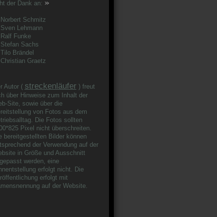
»
ht der Dank an:
rbert Schmitz
ven Lehmann
alf Funke
tefan Sachs
lo Brändel
ristian Graetz
streckenläufer
r Autor (
) freut
ch über Hinweise zum Inhalt der
b-Site, sowie über die
reitstellung von Fotos aus dem
triebsalltag. Die Fotos sollten
00*825 Pixel nicht überschreiten.
e bereitgestellten Bilder können
tsprechend der Verwendung auf der
bsite in Größe und Ausschnitt
gepasst werden, eine
nnentstellung erfolgt nicht. Die
röffentlichung erfolgt mit
mensnennung auf der Website.