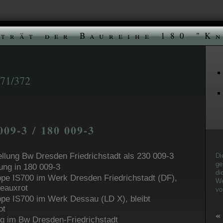
trät der Baureihe 180 "K
/372
009-3 / 180 009-3
ellung Bw Dresden Friedrichstadt als 230 009-3
Di
ge
ng in 180 009-3
di
pe IS700 im Werk Dresden Friedrichstadt (DF),
We
deauxrot
vo
pe IS700 im Werk Dessau (LD X), bleibt
ot
«
ng im Bw Dresden-Friedrichstadt