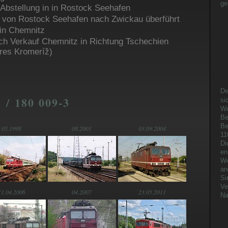
ge
e Abstellung in in Rostock Seehafen
 von Rostock Seehafen nach Zwickau überführt
No
 in Chemnitz
S
R
ach Verkauf Chemnitz in Richtung Tschechien
S
kres Kromeríž)
Ti
Ch
De
 / 180 009-3
si
We
Be
Be
05.1998
08.2001
03.09.2004
11
Di
en
We
an
Si
Ve
11.04.2006
04.2007
23.05.2011
Na