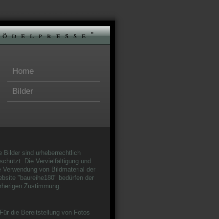
nödelpresse"
Home
Bilder
e Bilder sind urheberrechtlich
schützt. Die Vervielfältigung und
e Verwendung von Bildmaterial der
bsite "baureihe180" bedürfen der
rherigen Zustimmung.
Für die Bereitstellung von Fotos