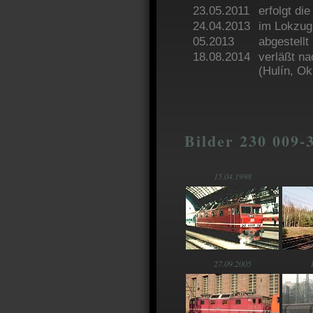
23.05.2011
erfolgt di
24.04.2013
im Lokzug
05.2013
abgestellt
18.08.2014
verläßt n
(Hulín, O
Bilder 230 009-3
15.04.1998
27.09.2005