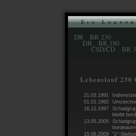
Ein Lokpor
DR BR 230
DB BR 180
ČSD/ČD BR 371
Lebenslauf 230 
21.03.1991
Indienstst
01.01.1992
Umzeichnu
16.12.1997
Schadgrup
bleibt bor
13.05.2005
Schadgrup
bordeauxr
15.06.2009
"z"-Stellu