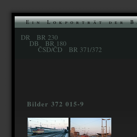
Ein Lokporträt der B
DR BR 230
DB BR 180
ČSD/ČD BR 371/372
Bilder 372 015-9