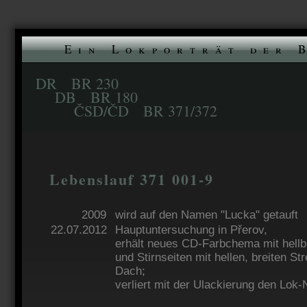
Ein Lokporträt der 
DR BR 230
DB BR 180
ČSD/ČD BR 371/372
Lebenslauf 371 001-9
2009
wird auf den Namen "Lucka" getauft
22.07.2012
Hauptuntersuchung in Přerov,
erhält neues CD-Farbchema mit hell
und Stirnseiten mit hellen, breiten St
Dach;
verliert mit der Ulackierung den Lok